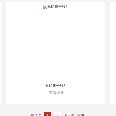
丝印烘干线3
+查看详细
共 2 页
1
2
下一页
末页