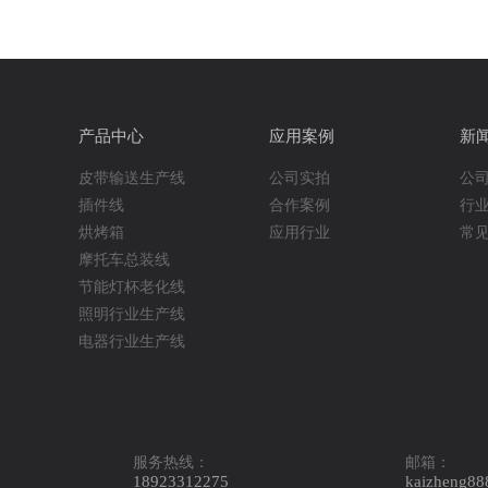
产品中心
应用案例
新
皮带输送生产线
公司实拍
公
插件线
合作案例
行
烘烤箱
应用行业
常
摩托车总装线
节能灯杯老化线
照明行业生产线
电器行业生产线
五金生产线
节能灯毛管老化及自动检测
线
成品节能灯老化线
链板总装线
服务热线：
邮箱：
倍速链总装生产线
18923312275
kaizheng8