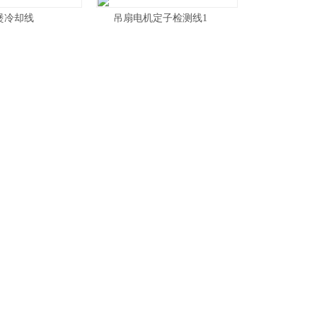
煲冷却线
吊扇电机定子检测线1